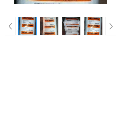
产品详请
品牌
瑞士EMS
X7293
货号
用途
阻燃,用于特殊用
X7293
牌号
IFL36R-GN1E058
型号
PA12
品名