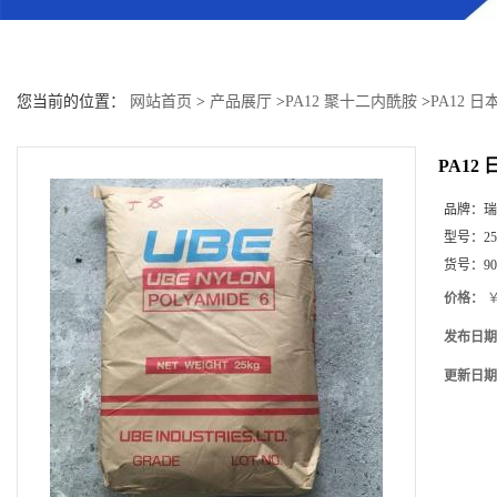
您当前的位置：
网站首页
>
产品展厅
>
PA12 聚十二内酰胺
>
PA12 日
PA12 
品牌：
瑞
型号：
25
货号：
9
价格：
￥
发布日期
更新日期