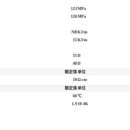
123
MPa
126
MPa
NB
KJ/m
15
KJ/m
55
D
48
D
额定值
单位
10
Ω.cm
额定值
单位
60
℃
1.9
10-4K