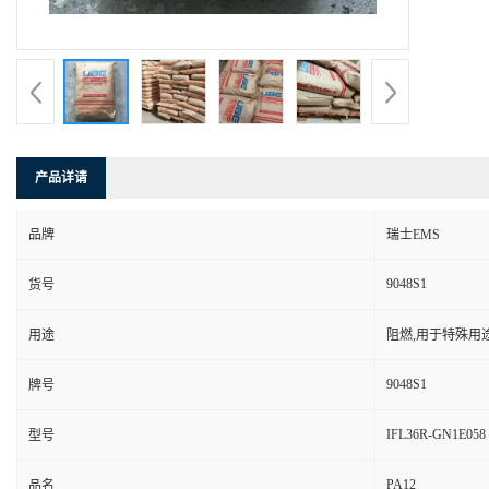
产品详请
品牌
瑞士EMS
9048S1
货号
用途
阻燃,用于特殊用
9048S1
牌号
IFL36R-GN1E058
型号
PA12
品名