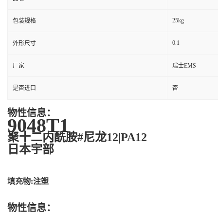
25kg
包装规格
0.1
外形尺寸
厂家
瑞士EMS
是否进口
否
物性信息：
9048T1
聚十二内酰胺#尼龙12|PA12
日本宇部
填充物:注塑
物性信息：