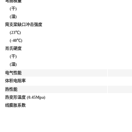
弯曲模量
(干)
(湿)
简支梁缺口冲击强度
(23℃)
(-40℃)
肖氏硬度
(干)
(湿)
电气性能
体积电阻率
热性能
热变形温度 (0.45Mpa)
线膨胀系数