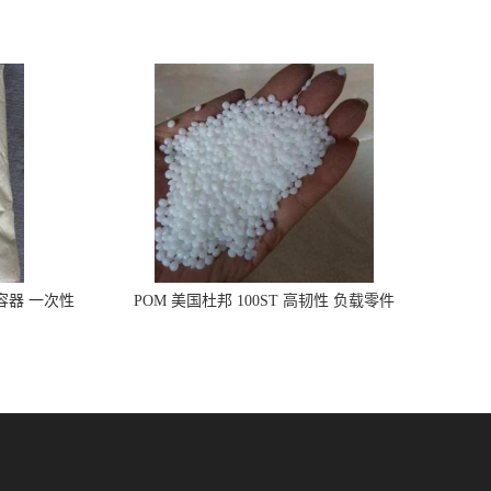
品容器 一次性
POM 美国杜邦 100ST 高韧性 负载零件