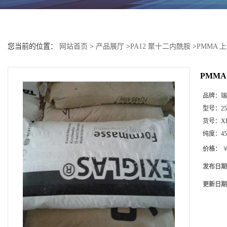
您当前的位置：
网站首页
>
产品展厅
>
PA12 聚十二内酰胺
>
PMMA 
PMMA
品牌：
瑞
型号：
25
货号：
X
纯度：
4
价格：
￥
发布日期
更新日期