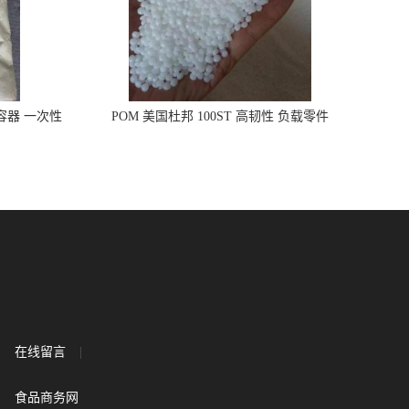
品容器 一次性
POM 美国杜邦 100ST 高韧性 负载零件
在线留言
|
食品商务网