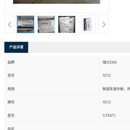
产品详请
品牌
瑞士EMS
XF22
货号
用途
制造车身外板、
XF22
牌号
GTX675
型号
品名