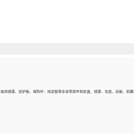
外装饰镜罩、前护板、保险杆、挡泥板等车体零部件和轮盖、镜罩、包层、后板、前翼