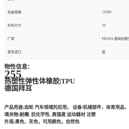
1350D
包装规格
10
外形尺寸
厂家
PPO/PA 基础创
是否进口
是
物性信息：
255
热塑性弹性体橡胶|TPU
德国拜耳
产品用途:齿轮 汽车领域的应用， 设备/机械部件，体育用品
填充物:耐磨, 抗化学性, 高强度 运动器材 注塑
外观:黑色，灰色，可用颜色，自然色