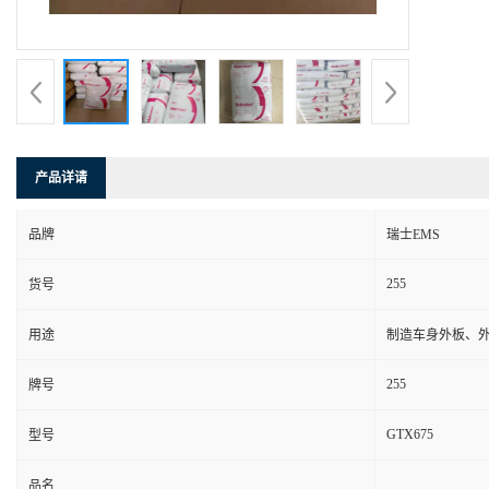
产品详请
品牌
瑞士EMS
255
货号
用途
制造车身外板、
255
牌号
GTX675
型号
品名