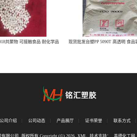
5018共聚物 可接触食品 耐化学品
现货批发台塑PP 5090T 高透明 食
注射器
公司介绍
|
公司动态
|
产品展厅
|
证书荣誉
|
联系方式
|
胶有限公司
版权所有 Copyright (©) 2026
XML
技术支持：
盖德化工网