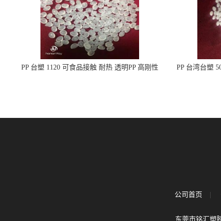
PP 台塑 1120 可食品接触 耐热 透明PP 高刚性
PP 台湾台塑 
聚丙烯原料
公司首页
|
东莞市铭汇塑