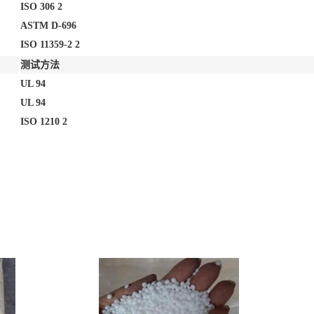
ISO 306 2
ASTM D-696
ISO 11359-2 2
测试方法
UL 94
UL 94
ISO 1210 2