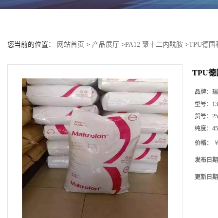
您当前的位置：
网站首页
>
产品展厅
>
PA12 聚十二内酰胺
>
TPU德国
TPU
品牌：
瑞
型号：
1
货号：
25
纯度：
4
价格：
￥
发布日期
更新日期