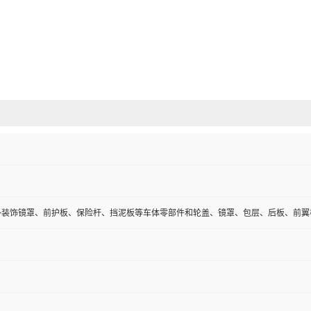
外装饰镜罩、前护板、保险杆、挡泥板等车体零部件和轮盖、镜罩、包层、后板、前翼