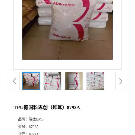
TPU德国科思创（拜耳）8792A
品牌：
瑞士EMS
型号：
8792A
货号：
8792A