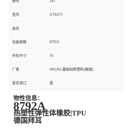
245
牌号
GTX675
型号
品名
8792A
包装规格
10
外形尺寸
厂家
PPO/PA 基础创新塑料(美国)
是否进口
是
物性信息：
8792A
热塑性弹性体橡胶|TPU
德国拜耳