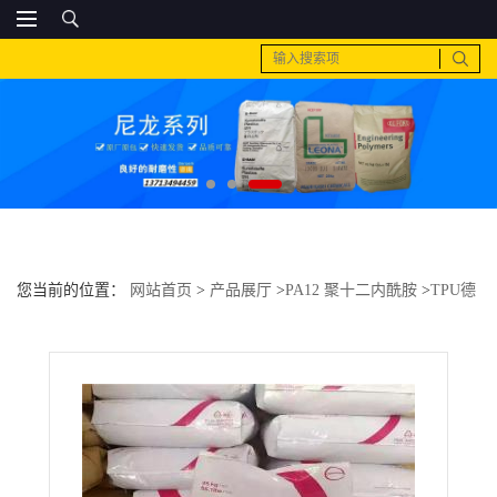
您当前的位置：
网站首页
>
产品展厅
>
PA12 聚十二内酰胺
>
TPU德
国科思创（拜耳）8792A