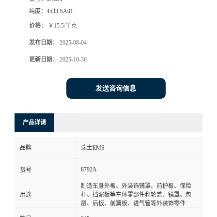
纯度：
4533 SA01
价格：
￥15.5/千克
发布日期：
2025-08-04
更新日期：
2025-10-30
发送咨询信息
产品详请
品牌
瑞士EMS
8792A
货号
制造车身外板、外装饰镜罩、前护板、保险
用途
杆、挡泥板等车体零部件和轮盖、镜罩、包
层、后板、前翼板、进气管等外装饰零件